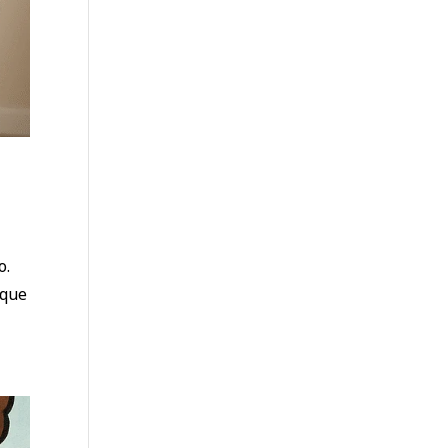
o.
 que