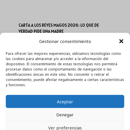
CARTA A LOS REYES MAGOS 2026: LO QUE DE
VERDAD PIDE UNA MADRE
Gestionar consentimiento
Ene 3, 2026
Para ofrecer las mejores experiencias, utilizamos tecnologías como
las cookies para almacenar y/o acceder a la información del
dispositivo. El consentimiento de estas tecnologías nos permitirá
procesar datos como el comportamiento de navegación o las
INFORMACIÓN
identificaciones únicas en este sitio. No consentir o retirar el
consentimiento, puede afectar negativamente a ciertas características
En Calidad De Afiliado De Amazon, Obtengo Ingresos
y funciones.
Por Las Compras Adscritas Que Cumplen Los
Requisitos Aplicables.
Aceptar
Denegar
©2025 Vitanzia
Ver preferencias